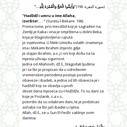
(سورة البقرة: 196)
"وَأَتِمُّوا الْحَجَّ وَالْعُمْرَةَ لِلَّهِ…"
"Hadždž i umru u ime Allaha,
izvršite!. . . "
(Suretu-l-Bekare: 196)
Prema tome, prvi mesdžid koji je sagraðen na
Zemlji je Kaba i ona je smještena u dolini Beka,
koja je blagoslovljena i uputa
je svjetovima. U Meki izmeðu ostalih znamenja
ima i Mekami Ibrahim (mjesto gdje
je stajao Ibrahim, a.s.,) i oni koji doðu na ta
mjesta uživaju sigurnost.
Jedna od Allahovih, dž.š., blagodati ljudima
je i ta što je propisao da u odreðenim
vremenskim periodima postoje posebne
obaveze i ibadeti, a jedna od tih obaveza je i
hadždž koji se obavlja u prvih
deset dana mjeseca zu-l-hidždže. To su dani za
koje je Poslanik, s.a.v.s.,
potvrdio da su odabrani dani, te je podsticao
ashabe na što jači ibadet u njima.
Allah, dž.š., se u Suri El-Fedžr zaklinje ovim
danima:
"
وَالْفَجْرِ"(1) "وَلَيَالٍ