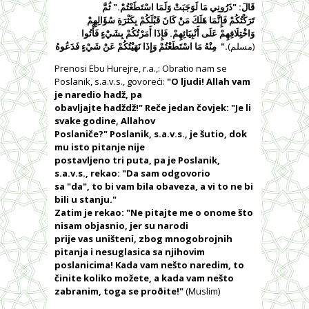
قَالَ: "ذَرُونِي مَا
لَوَجَبَتْ وَلَمَا اسْتَطَعْتُمْ." ثُمَّ
تَرَكْتُكُمْ فَإِنَّمَا هَلَكَ مَنْ كَانَ قَبْلَكُمْ بِكَثْرَةِ سُؤَالِهِمْ
وَاخْتِلَافِهِمْ عَلَى أَنْبِيَائِهِمْ. فَإِذَا أَمَرْتُكُمْ بِشَيْءٍ فَأْتُوا
مِنْهُ مَا اسْتَطَعْتُمْ وَإِذَا نَهَيْتُكُمْ عَنْ شَيْءٍ فَدَعُوهُ
."
(مسلم)
Prenosi Ebu Hurejre, r.a.,: Obratio nam se
Poslanik, s.a.v.s., govoreći:
"O ljudi! Allah vam
je naredio hadž, pa
obavljajte hadždž!" Reče jedan čovjek: "Je li
svake godine, Allahov
Poslaniče?" Poslanik, s.a.v.s., je šutio, dok
mu isto pitanje nije
postavljeno tri puta, pa je Poslanik,
s.a.v.s., rekao: "Da sam odgovorio
sa "da", to bi vam bila obaveza, a vi to ne bi
bili u stanju."
Zatim je rekao: "Ne pitajte me o onome što
nisam objasnio, jer su narodi
prije vas uništeni, zbog mnogobrojnih
pitanja i nesuglasica sa njihovim
poslanicima! Kada vam nešto naredim, to
činite koliko možete, a kada vam nešto
zabranim, toga se proðite!"
(Muslim)