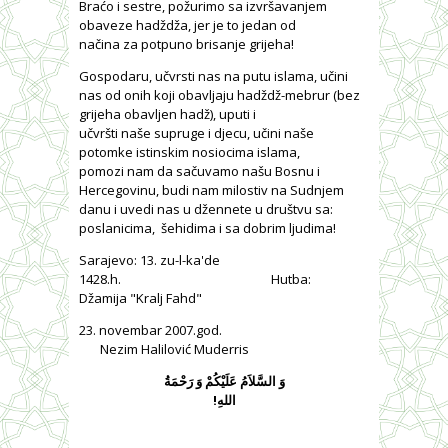
Bra
ćo i sestre, požurimo sa izvršavanjem
obaveze hadždža, jer je to jedan od
načina za potpuno brisanje grijeha!
Gospodaru, učvrsti nas na putu islama, učini
nas od onih koji obavljaju hadždž-mebrur (bez
grijeha obavljen hadž), uputi i
učvršti naše supruge i djecu, učini naše
potomke istinskim nosiocima islama,
pomozi nam da sačuvamo našu Bosnu i
Hercegovinu, budi nam milostiv na Sudnjem
danu i uvedi nas u džennete u društvu sa:
poslanicima,
šehidima i sa dobrim ljudima!
Sarajevo:
13. zu-l-ka'de
1428.h.
Hutba:
Džamija "Kralj Fahd"
23. novembar 2007.god.
Nezim Halilović Muderris
وَ السَّلاَمُ عَلَيْكُمْ وَ رَحْمَةُ
اللهِ!