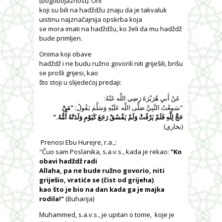
(bogobojaznost). Oni
koji su bili na hadždžu znaju da je takvaluk
uistinu najznačajnija opskrba koja
se mora imati na hadždžu, ko želi da mu hadždž
bude primljen.
Onima koji obave
hadždž i ne budu ružno govorili niti griješili, brišu
se prošli grijesi, kao
što stoji u slijedećoj predaji:
عَنْ أَبيِ هُرَيْرَةَ رَضِي اللَّه عَنْهُ:
"سَمِعْتُ النَّبِيَّ صَلَّى اللَّه عَلَيْهِ وَسَلَّمَ يَقُولُ
: "مَنْ
حَجَّ لِلَّهِ فَلَمْ يَرْفُثْ وَلَمْ يَفْسُقْ رَجَعَ كَيَوْمِ وَلَدَتْهُ أُمُّهُ."
(بخاري)
Prenosi Ebu Hurejre, r.a.,:
"Čuo sam Poslanika, s.a.v.s., kada je rekao:
"Ko
obavi hadždž radi
Allaha, pa ne bude ružno govorio, niti
griješio, vratiće se (čist od grijeha)
kao što je bio na dan kada ga je majka
rodila!"
(Buharija)
Muhammed, s.a.v.s., je upitan o tome,
koje je