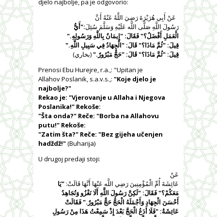
djelo najbolje, pa je odgovorio:
عَنْ أَبِي هُرَيْرَةَ رَضِيَ اللَّهُ عَنْهُ أَنَّ
رَسُولَ اللَّهِ صَلَّى اللَّه عَلَيْهِ وَسَلَّمَ سُئِلَ
:"أَيُّ
الْعَمَلِ أَفْضَلُ؟" فَقَالَ: "إِيمَانٌ بِاللَّهِ وَرَسُولِهِ."
قِيلَ: "ثُمَّ مَاذَا؟" قَالَ: "الْجِهَادُ فِي سَبِيلِ اللَّهِ."
قِيلَ: "ثُمَّ مَاذَا؟" قَالَ: "حَجٌّ مَبْرُورٌ."
(بخاري)
Prenosi Ebu Hurejre, r.a.,: "Upitan je
Allahov Poslanik, s.a.v.s.,:
"Koje djelo je
najbolje?"
Rekao je: "Vjerovanje u Allaha i Njegova
Poslanika!" Rekoše:
"Šta onda?" Reče: "Borba na Allahovu
putu!" Rekoše:
"Zatim šta?" Reče: "Bez gijeha učenjen
hadždž!"
(Buharija)
U drugoj predaji stoji:
عَنْ
عَائِشَةَ أُمِّ الْمُؤْمِنِينَ رَضِي اللَّه عَنْهَا أَنَّهَا قَالَتْ:
"يَا
مَعَكُمْ؟" فَقَالَ: "لَكِنَّ
رَسُولَ اللَّهِ أَلَا نَغْزُو وَنُجَاهِدُ
أَحْسَنَ الْجِهَادِ وَأَجْمَلَهُ الْحَجُّ حَجٌّ مَبْرُورٌ." فَقَالَتْ
عَائِشَةُ: "فَلَا أَدَعُ الْحَجَّ بَعْدَ إِذْ سَمِعْتُ هَذَا مِنْ رَسُولِ