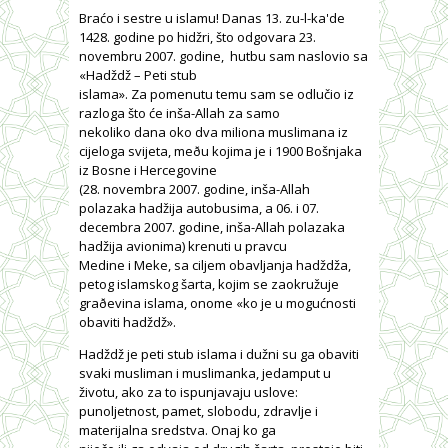
Braćo i sestre u islamu! Danas 13. zu-l-ka'de
1428. godine po hidžri, što odgovara 23.
novembru 2007. godine,
hutbu sam naslovio sa
«Hadždž – Peti stub
islama». Za pomenutu temu sam se odlučio iz
razloga što će inša-Allah za samo
nekoliko dana oko dva miliona muslimana iz
cijeloga svijeta,
me
ðu kojima je i 1900 Bošnjaka
iz Bosne i Hercegovine
(28. novembra 2007. godine, inša-Allah
polazaka hadžija autobusima, a 06. i 07.
decembra 2007. godine, inša-Allah polazaka
hadžija avionima) krenuti u pravcu
Medine i Meke, sa ciljem obavljanja hadžd
ž
a,
petog islamskog šarta, kojim se zaokružuje
graðevina islama, onome «ko je u mogućnosti
obaviti hadždž».
Hadždž je peti stub islama i dužni su ga obaviti
svaki musliman i muslimanka, jedamput u
životu, ako za to ispunjavaju uslove:
punoljetnost, pamet, slobodu, zdravlje i
materijalna sredstva. Onaj ko ga