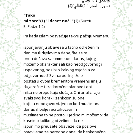
(سورة الفجر:1-2)
عَشْرٍ"(2)
"Tako
mi zore"(1) "i deset noći."(2)
(Suretu
El-Fedžr:1-2)
Pa kada islam posvećuje takvu pažnju vremenu
i
ispunjavanju obaveza u tačno odreðenim
danima ili dijelovima dana, šta se to
onda dešava sa ummetom danas, kojeg
možemo okarakterisati kao neodgovornog i
uspavanog, bez bilo kakvog osjećaja za
odgovornost? Svi narodi koji žele
opstati u ovom bremenitom vremenu imaju
dugoročne i kratkoročne planove i oni
ništa ne prepuštaju slučaju. Oni analiziraju
svaki svoj korak i sankcionišu one
koji su neodgovorni. Jedino kod muslimana
danas ili bolje reći takozvanih
muslimana to ne postoji i jedino mi možemo: da
kasnimo koliko god želimo, da ne
ispunimo preuzete obaveze, da poslove
ostavljamo za naredne dane, da beskonačno