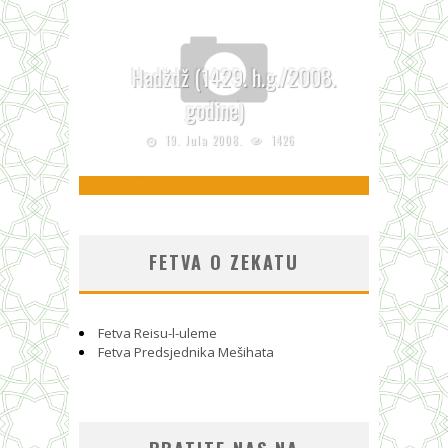
Hadždž (1429. h.g./2008.
godine)
Dr. Jusuf Kardavi o Hadzu I dio
19. Jula 2008.
1426
12. Decembra 2007.
1648
FETVA O ZEKATU
Fetva Reisu-l-uleme
Fetva Predsjednika Mešihata