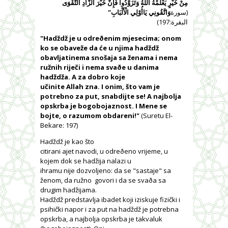
مِنْ خَيْرٍ يَعْلَمْهُ اللَّهُ وَتَزَوَّدُوا فَإِنَّ خَيْرَ الزَّادِ التَّقْوَى
(سورة
وَاتَّقُونِي يَاأُوْلِي الْأَلْبَابِ"
البقرة:197)
"
Had
ždž
je
u
odreðenim
mjesecima
;
onom
ko
se
obaveže
da
će
u
njima
had
ždž
obavljati
nema
sno
š
aja
sa
ž
enama
i
nema
ru
ž
nih
riječi
i
nema
svaðe
u
danima
hadžd
ž
a
.
A za dobro koje
učinite Allah zna. I onim, što vam je
potrebno za put, snabdijte se! A najbolja
opskrba je bogobojaznost. I Mene se
bojte, o razumom obdareni!"
(Suretu El-
Bekare: 197)
Hadždž je kao što
citirani ajet navodi, u odreðeno vrijeme, u
kojem dok se hadžija nalazi u
ihramu nije dozvoljeno: da se "sastaje" sa
ženom, da ružno
govori i da se svaða sa
drugim hadžijama.
Hadždž predstavlja ibadet koji iziskuje fizički i
psihički napor i za put
na hadždž
je potrebna
opskrba, a najbolja opskrba je takvaluk