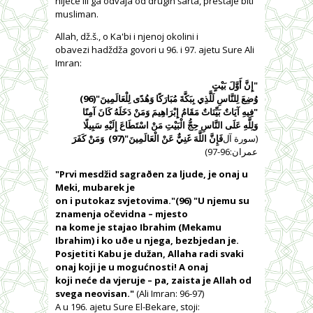
niječe ili ga odvaja od drugih šarta, prestaje biti
musliman.
Allah, dž.š., o Ka'bi i njenoj okolini i
obavezi hadždža govori u 96. i 97. ajetu Sure Ali
Imran:
"إِنَّ أَوَّلَ بَيْتٍ
وُضِعَ لِلنَّاسِ لَلَّذِي بِبَكَّةَ مُبَارَكًا وَهُدًى لِلْعَالَمِينَ"(96)
"فِيهِ آيَاتٌ بَيِّنَاتٌ مَقَامُ إِبْرَاهِيمَ وَمَنْ دَخَلَهُ كَانَ آمِنًا
وَلِلَّهِ عَلَى النَّاسِ حِجُّ الْبَيْتِ مَنْ اسْتَطَاعَ إِلَيْهِ سَبِيلًا
(سورة آل
فَإِنَّ اللَّهَ غَنِيٌّ عَنْ الْعَالَمِينَ"(97)
وَمَنْ كَفَرَ
عمران:96-97)
"Prvi mesdžid sagraðen za ljude, je onaj u
Meki, mubarek je
on i putokaz svjetovima."(96) "U njemu su
znamenja očevidna – mjesto
na kome je stajao Ibrahim (Mekamu
Ibrahim) i ko uðe u njega, bezbjedan je.
Posjetiti Kabu je dužan, Allaha radi svaki
onaj koji je u mogućnosti! A onaj
koji neće da vjeruje – pa, zaista je Allah od
svega neovisan."
(Ali Imran: 96-97)
A u 196. ajetu Sure
El-Bekare, stoji: