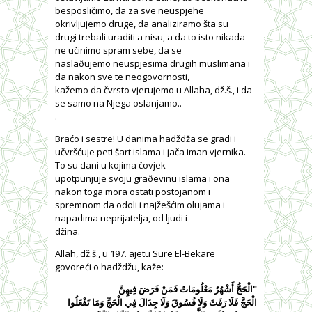
besposličimo, da za sve neuspjehe
okrivljujemo druge, da analiziramo šta su
drugi trebali uraditi a nisu, a da to isto nikada
ne učinimo spram sebe, da se
naslaðujemo neuspjesima drugih muslimana i
da nakon sve te neogovornosti,
kažemo da čvrsto vjerujemo u Allaha, dž.š., i da
se samo na Njega oslanjamo..
.
Braćo i sestre! U danima hadždža se gradi i
učvršćuje peti šart islama i jača iman vjernika.
To su dani u kojima čovjek
upotpunjuje svoju graðevinu islama i ona
nakon toga mora ostati postojanom i
spremnom da odoli i najžešćim olujama i
napadima neprijatelja, od ljudi i
džina.
Allah, dž.š., u 197. ajetu Sure El-Bekare
govoreći o hadždžu, kaže:
"الْحَجُّ أَشْهُرٌ مَعْلُومَاتٌ فَمَنْ فَرَضَ فِيهِنَّ
الْحَجَّ فَلَا رَفَثَ وَلَا فُسُوقَ وَلَا جِدَالَ فِي الْحَجِّ وَمَا تَفْعَلُوا