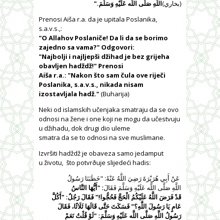
(بخاري)
اللَّهِ صَلَّى اللَّه عَلَيْهِ وَسَلَّمَ."
Prenosi Aiša r.a.
da je upitala Poslanika,
s.a.v.s.,:
"O Allahov Poslaniče! Da li da se borimo
zajedno sa vama?" Odgovori:
"Najbolji i najljepši džihad je bez grijeha
obavljen hadždž!" Prenosi
Aiša r.a.: "Nakon što sam čula ove riječi
Poslanika, s.a.v.s., nikada nisam
izostavljala hadž."
(Buharija)
Neki od islamskih učenjaka smatraju da se ovo
odnosi na žene i one koji ne mogu da učestvuju
u džihadu, dok drugi dio uleme
smatra da se to odnosi na sve muslimane.
Izvršiti had
ž
dž je obaveza samo jedamput
u životu,
što potvrðuje slijedeći hadis:
عَنْ أَبِي هُرَيْرَةَ رَضِيَ اللَّهُ عَنْهُ: "خَطَبَنَا رَسُولُ
اللَّهِ صَلَّى اللَّه عَلَيْهِ وَسَلَّمَ فَقَالَ
: "أَيُّهَا النَّاسُ
قَدْ فَرَضَ اللَّهُ عَلَيْكُمُ الْحَجَّ فَحُجُّوا!" فَقَالَ رَجُلٌ: "أَكُلَّ
عَامٍ يَا رَسُولَ اللَّهِ؟" فَسَكَتَ حَتَّى قَالَهَا ثَلَاثًا، فَقَالَ
رَسُولُ اللَّهِ صَلَّى اللَّه عَلَيْهِ وَسَلَّمَ: "لَوْ قُلْتُ نَعَمْ