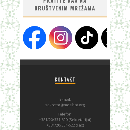
PRATITE NAS NA
DRUŠTVENIM MREŽAMA
KONTAKT
E-mail:
sekretar@mesihat.org
Telefon:
+381/20/331-620 (Sekretarijat)
+381/20/331-622 (Fax)