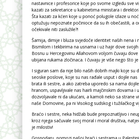
nastavnice i profesorice koje po svome izgledu sve vi
kazati za sekretarice u kabinetima ministara i direkt
Šta kazati za kćeri koje u ponoć polugole izlaze u noć
optužuju nepoznate počinioce da su ih obečastili, a on
očekivale niti zaslužile?!
Šamija, dimije i bluza svjedoče identitet naših nena i m
Bismilom i tekbirima na usnama i uz hajir dove svoji
Bosnu u Hercegovinu Allahovom voljom čuvaju dove naš
ubijana rukama zločinaca. I čuvaju je više nego što je š
I siguran sam da nije bilo naših dobrih majki koje su d
seoske poslove, koje su nas rađale usput i dojile na
brata ili sestre, a ako zatreba uporedo sa nama dojile
hranom, uspavljivale nas hairli majčinskim dovama i uv
dozvoljavale ni da ukućani, a kamoli neko sa strane vid
naše Domovine, pa ni Visokog sudskog i tužilačkog v
Braćo i sestre, neka hidžab bude prepoznatljivo i neupi
kroz njega sačuvale svoj moral i moral društva, natje
je milostiv!
Gospodaru, pomozi našoj braći i sestrama u Palestini