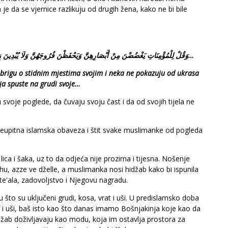
a je da se vjernice razlikuju od drugih žena, kako ne bi bile
وَقُلْ لِلْمُؤْمِنَاتِ يَغْضُضْنَ مِنْ أَبْصَارِهِنَّ وَيَحْفَظْنَ فُرُوجَهُنَّ وَلَا يُبْدِينَ زِينَتَهُنَّ إِلاَّ مَا ظَهَرَ مِنْهَا وَلْيَضْرِبْنَ بِخُمُرِهِنَّ عَلَى جُيُوبِهِنَّ…
e brigu o stidnim mjestima svojim i neka ne pokazuju od ukrasa
oja spuste na grudi svoje…
voje poglede, da čuvaju svoju čast i da od svojih tijela ne
 neupitna islamska obaveza i štit svake muslimanke od pogleda
ica i šaka, uz to da odjeća nije prozirna i tijesna. Nošenje
u, azze ve dželle, a muslimanka nosi hidžab kako bi ispunila
te'ala, zadovoljstvo i Njegovu nagradu.
 u što su uključeni grudi, kosa, vrat i uši. U predislamsko doba
ovi i uši, baš isto kao što danas imamo Bošnjakinja koje kao da
hidžab doživljavaju kao modu, koja im ostavlja prostora za