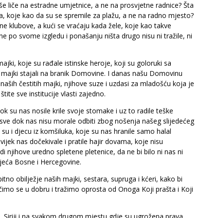
še liče na estradne umjetnice, a ne na prosvjetne radnice? Šta
ora, koje kao da su se spremile za plažu, a ne na radno mjesto?
ne klubove, a kući se vraćaju kada žele, koje kao takve
e po svome izgledu i ponašanju ništa drugo nisu ni tražile, ni
ajki, koje su rađale istinske heroje, koji su goloruki sa
h majki stajali na branik Domovine. I danas našu Domovinu
ih čestitih majki, njihove suze i uzdasi za mladošću koja je
tite sve institucije vlasti zajedno.
ok su nas nosile krile svoje stomake i uz to radile teške
s sve dok nas nisu morale odbiti zbog nošenja našeg slijedećeg
 su i djecu iz komšiluka, koje su nas hranile samo halal
ijek nas dočekivale i pratile hajir dovama, koje nisu
i njihove uredno spletene pletenice, da ne bi bilo ni nas ni
ijeća Bosne i Hercegovine.
tno obilježje naših majki, sestara, supruga i kćeri, kako bi
čimo se u dobru i tražimo oprosta od Onoga Koji prašta i Koji
, Siriji i na svakom drugom mjestu gdje su ugrožena prava