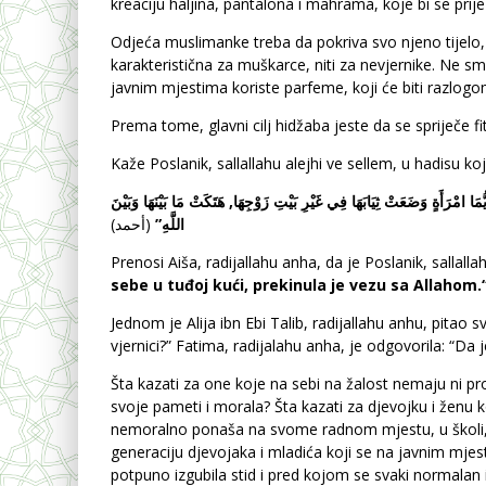
kreaciju haljina, pantalona i mahrama, koje bi se pr
Odjeća muslimanke treba da pokriva svo njeno tijelo, d
karakteristična za muškarce, niti za nevjernike. Ne s
javnim mjestima koriste parfeme, koji će biti razlog
Prema tome, glavni cilj hidžaba jeste da se spriječe f
Kaže Poslanik, sallallahu alejhi ve sellem, u hadisu ko
يُّمَا امْرَأَةٍ وَضَعَتْ ثِيَابَهَا فِي غَيْرِ بَيْتِ زَوْجِهَا, هَتَكَتْ مَا بَيْنَهَا وَبَيْنَ
اللَّهِ”
(أحمد)
Prenosi Aiša, radijallahu anha, da je Poslanik, sallalla
sebe u tuđoj kući, prekinula je vezu sa Allahom.
Jednom je Alija ibn Ebi Talib, radijallahu anhu, pitao 
vjernici?” Fatima, radijalahu anha, je odgovorila: “Da j
Šta kazati za one koje na sebi na žalost nemaju ni pro
svoje pameti i morala? Šta kazati za djevojku i ženu ko
nemoralno ponaša na svome radnom mjestu, u školi, na
generaciju djevojaka i mladića koji se na javnim mje
potpuno izgubila stid i pred kojom se svaki normalan i