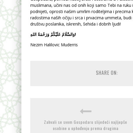
muslimana, učini nas od onih koji samo Tebi na ruku
podnijeti, oprosti našim umrlim roditeljima i precima k
radostima naših očiju i srca i prvacima ummeta, budi
društvu poslanika, iskrenih, šehida i dobrih ljudi!
وَالسَّلَامُ عَلَيْكُمْ وَرَحْمَةُ اللهِ!
Nezim Halilovic Muderris
SHARE ON:
Zahvali se svom Gospodaru slijedeći najljepše
osobine u ophođenju prema drugima