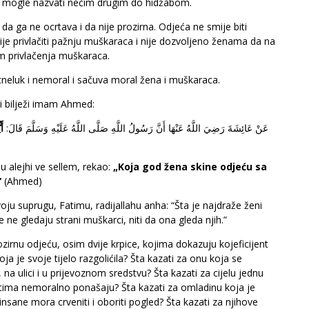
ije mogle nazvati nečim drugim do hidžabom.
a ga ne ocrtava i da nije prozirna. Odjeća ne smije biti
mije privlačiti pažnju muškaraca i nije dozvoljeno ženama da na
om privlačenja muškaraca.
itneluk i nemoral i sačuva moral žena i muškaraca.
ji bilježi imam Ahmed:
عَنْ عَائِشَةَ رَضِيَ اللَّهُ عَنْهَا أَنَّ رَسُولُ اللَّهِ صَلَّى اللَّهُ عَلَيْهِ وَسَلَّمَ قَالَ:
أَ
hu alejhi ve sellem, rekao:
„Koja god žena skine odjeću sa
“
(Ahmed)
svoju suprugu, Fatimu, radijallahu anha: “Šta je najdraže ženi
e ne gledaju strani muškarci, niti da ona gleda njih.”
zirnu odjeću, osim dvije krpice, kojima dokazuju kojeficijent
ja je svoje tijelo razgolićila? Šta kazati za onu koja se
 ulici i u prijevoznom sredstvu? Šta kazati za cijelu jednu
stima nemoralno ponašaju? Šta kazati za omladinu koja je
nsane mora crveniti i oboriti pogled? Šta kazati za njihove