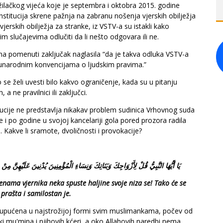
užilačkog vijeća koje je septembra i oktobra 2015. godine
stitucija skrene pažnja na zabranu nošenja vjerskih obilježja
jerskih obilježja za stranke, iz VSTV-a su istakli kako
m slučajevima odlučiti da li nešto odgovara ili ne.
i na pomenuti zaključak naglasila “da je takva odluka VSTV-a
eđunarodnim konvencijama o ljudskim pravima.”
 se želi uvesti bilo kakvo ograničenje, kada su u pitanju
 ne pravilnici ili zaključci.
itucije ne predstavlja nikakav problem sudinica Vrhovnog suda
e i po godine u svojoj kancelariji gola pored prozora radila
b. Kakve li sramote, dvoličnosti i provokacije?
يَا أَيُّهَا النَّبِيُّ قُلْ لِأَزْوَاجِكَ وَبَنَاتِكَ وَنِسَاءِ الْمُؤْمِنِينَ يُدْنِينَ عَلَيْهِنَّ مِن
ženama vjernika neka spuste haljine svoje niza se! Tako će se
prašta i samilostan je.
e, upućena u najstrožijoj formi svim muslimankama, počev od
jki mu'mina i njihovih kćeri, a oko Allahovih naredbi nema