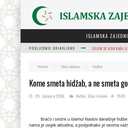
ISLAMSKA ZAJEDN
ZULUM SE KIDA KADA JE
POSLJEDNJE OBJAVLJENO
PLODOVI ZNANJA I MUDR
Home
Glas islama
Hutbe
Kome smeta hidžab, a ne smeta go
CJELOVITOST PRIJENOS
29. Januara 2016.
Hutbe
,
Glas islama
1509
Braćo i sestre u islamu! Naslov današnje hutbe
nama je uvijek aktuelna, a podjednako je veoma važn