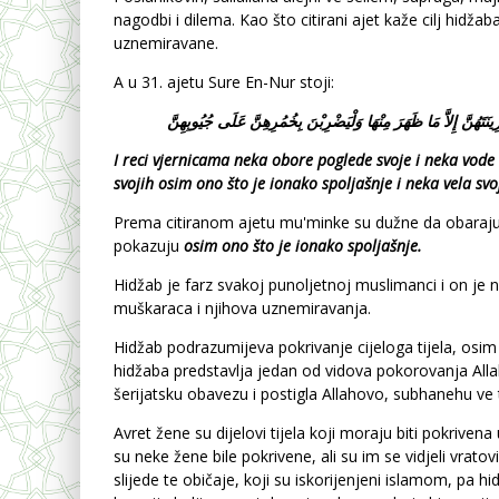
nagodbi i dilema. Kao što citirani ajet kaže cilj hidžab
uznemiravane.
A u 31. ajetu Sure En-Nur stoji:
I reci vjernicama neka obore poglede svoje i neka vod
svojih osim ono što je ionako spoljašnje i neka vela sv
Prema citiranom ajetu mu'minke su dužne da obaraju s
pokazuju
osim
ono
š
to
je
ionako
spolja
š
nje
.
Hidžab je farz svakoj punoljetnoj muslimanci i on je
muškaraca i njihova uznemiravanja.
Hidžab podrazumijeva pokrivanje cijeloga tijela, osim l
hidžaba predstavlja jedan od vidova pokorovanja Allah
šerijatsku obavezu i postigla Allahovo, subhanehu ve 
Avret žene su dijelovi tijela koji moraju biti pokrivena
su neke žene bile pokrivene, ali su im se vidjeli vrat
slijede te običaje, koji su iskorijenjeni islamom, pa 