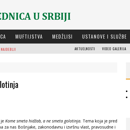
ICA
MUFTIJSTVA
MEDŽLISI
USTANOVE I SLUŽBE
 NAJDEBLJI
AKTUELNOSTI
VIDEO GALERIJA
OSTI (8. DIO)
M
UFTIJA DUDIĆ: MIR, PRAVDA I SUŽIVOT NEMAJU ALTERNATIVU
lotinja
M
EŠIHAT IZ-E U SRBIJI I CHR HAJRAT DONIRALI OBUĆU I ODJEĆU ZA DŽEMAT U KRAGUJEVCU
A
D
ELEGACIJA IZ-E NA GODIŠNJICI BITKE KOD PETROVARADINA
 je
Kome smeta hidžab, a ne smeta golotinja.
Tema koja je pred
a za nas Bošnjake, zakonodavnu i izvršnu vlast, pravosudne i