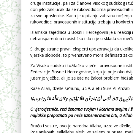
druge institucije, pa i za članove Visokog sudskog i t
donijelo zaključak da se rukovodiocima pravosudnih in
za sve uposlenike. Kada je u pitanju zabrana nošenja v
rukovodioci pravosudnih institucija trebaju u konkretni
Islamska zajednica u Bosni i Hercegovini je u reakcij
netransparentna i rasistička i da nije u skladu sa m
S’ druge strane pravni eksperti upozoravaju da ukoliko
vjerske slobode, to prvenstveno mora definisati zakon, a
Za Visoko sudsko i tužilačko vijeće i pravosudne inst
Federacije Bosne i Hercegovine, koja je prije oko dvij
jutarnje vježbe, ali je za iste na žalost problem hidža
Kaže Allah, dželle še’nuhu, u 59. ajetu Sure Al-Ahzab:
ْ جَلَابِيبِهِنَّ ذَلِكَ أَدْنَى أَنْ يُعْرَفْنَ فَلَا يُؤْذَيْنَ وَكَانَ اللَّهُ غَفُورًا رَحِيمًا
O vjerovjesniče, reci ženama svojim i kćerima svojim i 
najlakše prepoznati pa neće uznemiravane biti, a Allah 
Braćo i sestre, ovo je naredba Allaha, azze ve džell
Poslanikovih, sallallahu alejhi ve sellem, supruga, ma